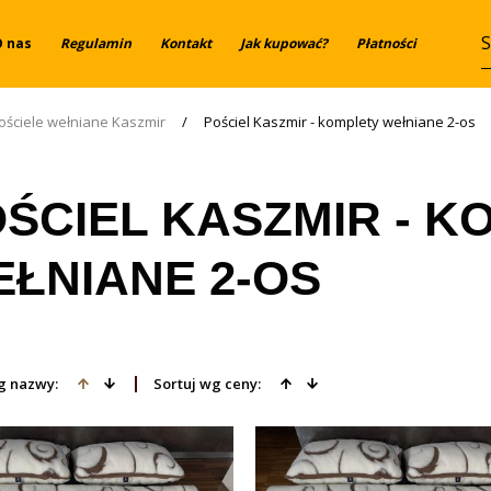
O nas
Regulamin
Kontakt
Jak kupować?
Płatności
ościele wełniane Kaszmir
/
Pościel Kaszmir - komplety wełniane 2-os
ŚCIEL KASZMIR - K
ŁNIANE 2-OS
g nazwy:
Sortuj wg ceny: