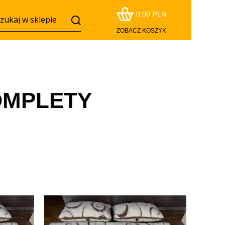
0.00
PLN
ZOBACZ KOSZYK
OMPLETY