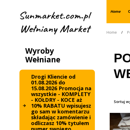
Home
Home
/
P
Wyroby
PO
Wełniane
WE
Drogi Kliencie od
01.08.2026 do
15.08.2026 Promocja na
wszystkie - KOMPLETY
- KOŁDRY - KOCE aż
Sortuj w
10% RABATU wpisujesz
go sam w komentarzu
składając zamówienie i
odliczasz 10% tytułem
numer swojego