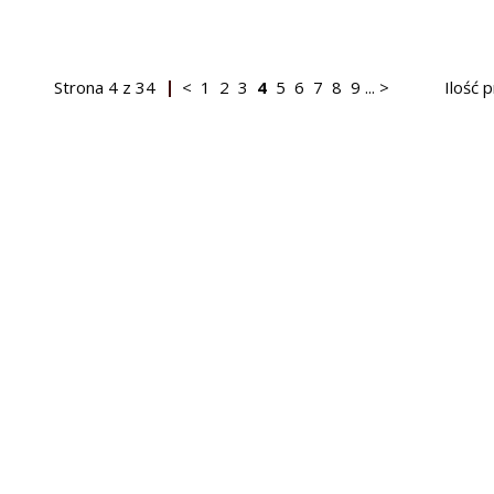
Strona
4
z
34
<
1
2
3
4
5
6
7
8
9
...
>
Ilość 