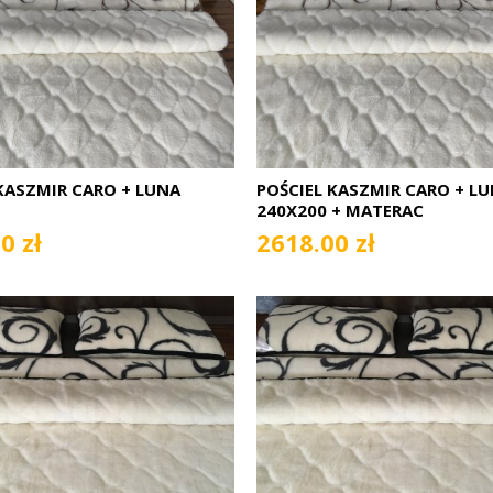
KASZMIR CARO + LUNA
POŚCIEL KASZMIR CARO + L
240X200 + MATERAC
0 zł
2618.00 zł