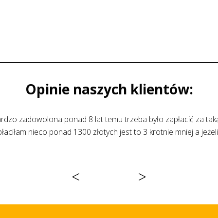
Opinie naszych klientów:
Kupiłem kołdrę wełnianą fachowe doradztwo znakomit
<
>