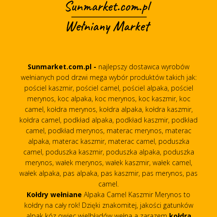
Sunmarket.com.pl -
najlepszy dostawca wyrobów
wełnianych pod drzwi mega wybór produktów takich jak:
pościel kaszmir, pościel camel, pościel alpaka, pościel
merynos, koc alpaka, koc merynos, koc kaszmir, koc
camel, kołdra merynos, kołdra alpaka, kołdra kaszmir,
kołdra camel, podkład alpaka, podkład kaszmir, podkład
camel, podkład merynos, materac merynos, materac
alpaka, materac kaszmir, materac camel, poduszka
camel, poduszka kaszmir, poduszka alpaka, poduszka
merynos, wałek merynos, wałek kaszmir, wałek camel,
wałek alpaka, pas alpaka, pas kaszmir, pas merynos, pas
camel.
Kołdry wełniane
Alpaka Camel Kaszmir Merynos to
kołdry na cały rok! Dzięki znakomitej, jakości gatunków
alpak kóz owiec wielbłądów wełna a zarazem
kołdra