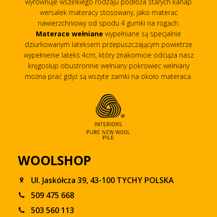
wyrównuje wszelkiego rodzaju podłoża starych kanap
wersalek materacy stosowany, jako materac
nawierzchniowy od spodu 4 gumki na rogach.
Materace wełniane
wypełniane są specjalnie
dziurkowanym lateksem przepuszczającym powietrze
wypełnienie lateks 4cm, który znakomicie odciąża nasz
kręgosłup obustronnie wełniany pokrowiec wełniany
można prać gdyż są wszyte zamki na około materaca.
WOOLSHOP
Ul. Jaskółcza 39, 43-100 TYCHY POLSKA
509 475 668
503 560 113