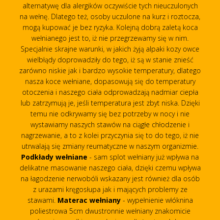
alternatywę dla alergików oczywiście tych nieuczulonych
na wełnę. Dlatego też, osoby uczulone na kurz i roztocza,
mogą kupować je bez ryzyka. Kolejną dobrą zaletą koca
wełnianego jest to, iż nie przegrzewamy się w nim.
Specjalnie skrajne warunki, w jakich żyją alpaki kozy owce
wielbłądy doprowadziły do tego, iż są w stanie znieść
zarówno niskie jak i bardzo wysokie temperatury, dlatego
nasza koce wełniane, dopasowują się do temperatury
otoczenia i naszego ciała odprowadzają nadmiar ciepła
lub zatrzymują je, jeśli temperatura jest zbyt niska. Dzięki
temu nie odkrywamy się bez potrzeby w nocy i nie
wystawiamy naszych stawów na ciągłe chłodzenie i
nagrzewanie, a to z kolei przyczynia się to do tego, iż nie
utrwalają się zmiany reumatyczne w naszym organizmie.
Podkłady wełniane
- sam splot wełniany już wpływa na
delikatne masowanie naszego ciała, dzięki czemu wpływa
na łagodzenie nerwobóli wskazany jest również dla osób
z urazami kręgosłupa jak i mających problemy ze
stawami.
Materac wełniany
- wypełnienie włóknina
poliestrowa 5cm dwustronnie wełniany znakomicie