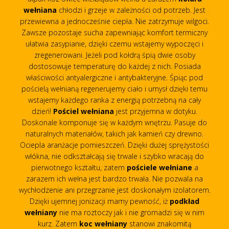
wełniana
chłodzi i grzeje w zależności od potrzeb. Jest
przewiewna a jednocześnie ciepła. Nie zatrzymuje wilgoci.
Zawsze pozostaje sucha zapewniając komfort termiczny
ułatwia zasypianie, dzięki czemu wstajemy wypoczęci i
zregenerowani. Jeżeli pod kołdrą śpią dwie osoby
dostosowuje temperaturę do każdej z nich. Posiada
właściwości antyalergiczne i antybakteryjne. Śpiąc pod
pościelą wełnianą regenerujemy ciało i umysł dzięki temu
wstajemy każdego ranka z energią potrzebną na cały
dzień!
Pościel wełniana
jest przyjemna w dotyku.
Doskonale komponuje się w każdym wnętrzu. Pasuje do
naturalnych materiałów, takich jak kamień czy drewno.
Ociepla aranżacje pomieszczeń. Dzięki dużej sprężystości
włókna, nie odkształcają się trwale i szybko wracają do
pierwotnego kształtu, zatem
pościele wełniane
a
zarazem ich wełna jest bardzo trwała. Nie pozwala na
wychłodzenie ani przegrzanie jest doskonałym izolatorem.
Dzięki ujemnej jonizacji mamy pewność, iż
podkład
wełniany
nie ma roztoczy jak i nie gromadzi się w nim
kurz. Zatem
koc wełniany
stanowi znakomitą