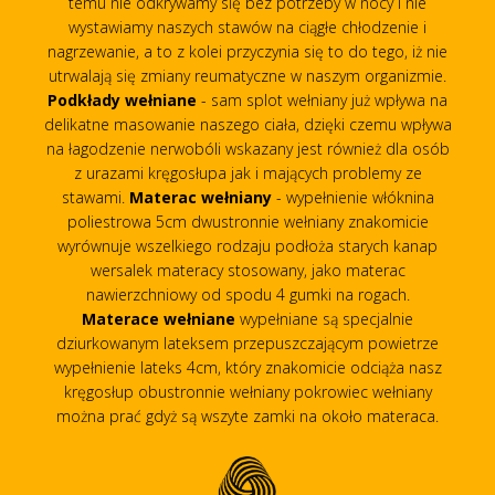
temu nie odkrywamy się bez potrzeby w nocy i nie
wystawiamy naszych stawów na ciągłe chłodzenie i
nagrzewanie, a to z kolei przyczynia się to do tego, iż nie
utrwalają się zmiany reumatyczne w naszym organizmie.
Podkłady wełniane
- sam splot wełniany już wpływa na
delikatne masowanie naszego ciała, dzięki czemu wpływa
na łagodzenie nerwobóli wskazany jest również dla osób
z urazami kręgosłupa jak i mających problemy ze
stawami.
Materac wełniany
- wypełnienie włóknina
poliestrowa 5cm dwustronnie wełniany znakomicie
wyrównuje wszelkiego rodzaju podłoża starych kanap
wersalek materacy stosowany, jako materac
nawierzchniowy od spodu 4 gumki na rogach.
Materace wełniane
wypełniane są specjalnie
dziurkowanym lateksem przepuszczającym powietrze
wypełnienie lateks 4cm, który znakomicie odciąża nasz
kręgosłup obustronnie wełniany pokrowiec wełniany
można prać gdyż są wszyte zamki na około materaca.