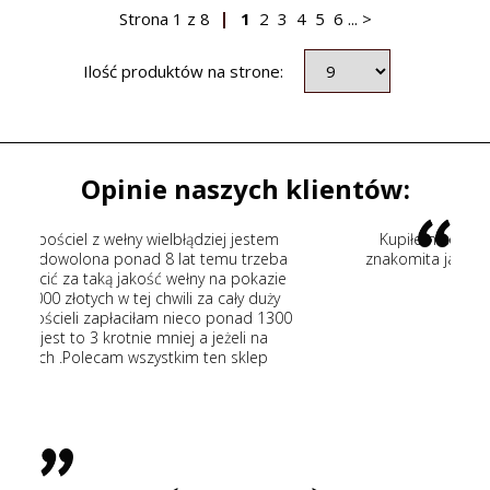
Strona
1
z
8
1
2
3
4
5
6
...
>
Ilość produktów na strone:
Opinie naszych klientów:
j jestem
Kupiłem kołdrę wełnianą fachowe doradztwo
u trzeba
znakomita jakość wełny szybka wysyłka. Polecam
a pokazie
wszystkim
ały duży
onad 1300
żeli na
 sklep