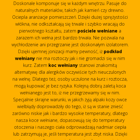
Doskonale komponuje się w każdym wnętrzu. Pasuje do
naturalnych materiałów, takich jak kamień czy drewno.
Ociepla aranżacje pomieszczeń. Dzięki dużej sprężystości
włókna, nie odkształcają się trwale i szybko wracają do
pierwotnego kształtu, zatem
pościele wełniane
a
zarazem ich wełna jest bardzo trwała. Nie pozwala na
wychłodzenie ani przegrzanie jest doskonałym izolatorem.
Dzięki ujemnej jonizacji mamy pewność, iż
podkład
wełniany
nie ma roztoczy jak i nie gromadzi się w nim
kurz. Zatem
koc wełniany
stanowi znakomitą
alternatywę dla alergików oczywiście tych nieuczulonych
na wełnę. Dlatego też, osoby uczulone na kurz i roztocza,
mogą kupować je bez ryzyka. Kolejną dobrą zaletą koca
wełnianego jest to, iż nie przegrzewamy się w nim.
Specjalnie skrajne warunki, w jakich żyją alpaki kozy owce
wielbłądy doprowadziły do tego, iż są w stanie znieść
zarówno niskie jak i bardzo wysokie temperatury, dlatego
nasza koce wełniane, dopasowują się do temperatury
otoczenia i naszego ciała odprowadzają nadmiar ciepła
lub zatrzymują je, jeśli temperatura jest zbyt niska. Dzięki