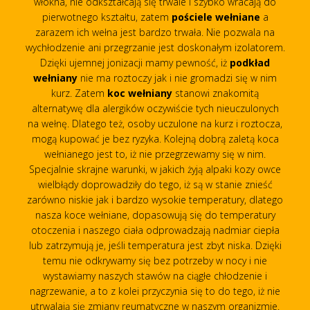
włókna, nie odkształcają się trwale i szybko wracają do
pierwotnego kształtu, zatem
pościele wełniane
a
zarazem ich wełna jest bardzo trwała. Nie pozwala na
wychłodzenie ani przegrzanie jest doskonałym izolatorem.
Dzięki ujemnej jonizacji mamy pewność, iż
podkład
wełniany
nie ma roztoczy jak i nie gromadzi się w nim
kurz. Zatem
koc wełniany
stanowi znakomitą
alternatywę dla alergików oczywiście tych nieuczulonych
na wełnę. Dlatego też, osoby uczulone na kurz i roztocza,
mogą kupować je bez ryzyka. Kolejną dobrą zaletą koca
wełnianego jest to, iż nie przegrzewamy się w nim.
Specjalnie skrajne warunki, w jakich żyją alpaki kozy owce
wielbłądy doprowadziły do tego, iż są w stanie znieść
zarówno niskie jak i bardzo wysokie temperatury, dlatego
nasza koce wełniane, dopasowują się do temperatury
otoczenia i naszego ciała odprowadzają nadmiar ciepła
lub zatrzymują je, jeśli temperatura jest zbyt niska. Dzięki
temu nie odkrywamy się bez potrzeby w nocy i nie
wystawiamy naszych stawów na ciągłe chłodzenie i
nagrzewanie, a to z kolei przyczynia się to do tego, iż nie
utrwalają się zmiany reumatyczne w naszym organizmie.