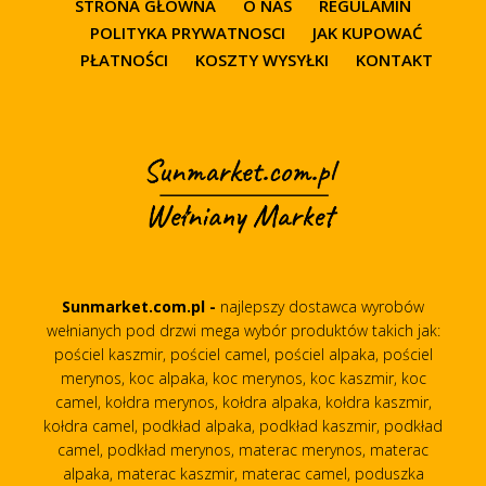
STRONA GŁÓWNA
O NAS
REGULAMIN
POLITYKA PRYWATNOSCI
JAK KUPOWAĆ
PŁATNOŚCI
KOSZTY WYSYŁKI
KONTAKT
Sunmarket.com.pl -
najlepszy dostawca wyrobów
wełnianych pod drzwi mega wybór produktów takich jak:
pościel kaszmir, pościel camel, pościel alpaka, pościel
merynos, koc alpaka, koc merynos, koc kaszmir, koc
camel, kołdra merynos, kołdra alpaka, kołdra kaszmir,
kołdra camel, podkład alpaka, podkład kaszmir, podkład
camel, podkład merynos, materac merynos, materac
alpaka, materac kaszmir, materac camel, poduszka