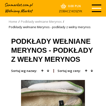
0.00
PLN
ZOBACZ KOSZYK
Home
/
Podkłady wełniane Merynos
/
Podkłady wełniane Merynos - podkłady z wełny merynos
PODKŁADY WEŁNIANE
MERYNOS - PODKŁADY
Z WEŁNY MERYNOS
Sortuj wg nazwy:
Sortuj wg ceny: