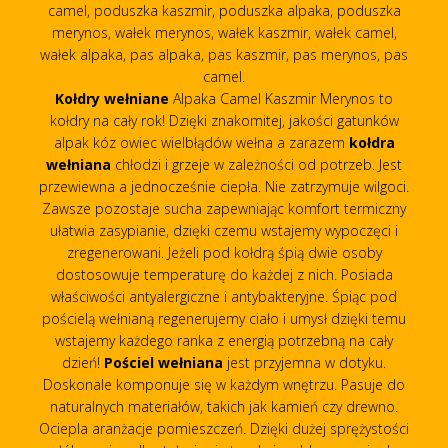
camel, poduszka kaszmir, poduszka alpaka, poduszka
merynos, wałek merynos, wałek kaszmir, wałek camel,
wałek alpaka, pas alpaka, pas kaszmir, pas merynos, pas
camel.
Kołdry wełniane
Alpaka Camel Kaszmir Merynos to
kołdry na cały rok! Dzięki znakomitej, jakości gatunków
alpak kóz owiec wielbłądów wełna a zarazem
kołdra
wełniana
chłodzi i grzeje w zależności od potrzeb. Jest
przewiewna a jednocześnie ciepła. Nie zatrzymuje wilgoci.
Zawsze pozostaje sucha zapewniając komfort termiczny
ułatwia zasypianie, dzięki czemu wstajemy wypoczęci i
zregenerowani. Jeżeli pod kołdrą śpią dwie osoby
dostosowuje temperaturę do każdej z nich. Posiada
właściwości antyalergiczne i antybakteryjne. Śpiąc pod
pościelą wełnianą regenerujemy ciało i umysł dzięki temu
wstajemy każdego ranka z energią potrzebną na cały
dzień!
Pościel wełniana
jest przyjemna w dotyku.
Doskonale komponuje się w każdym wnętrzu. Pasuje do
naturalnych materiałów, takich jak kamień czy drewno.
Ociepla aranżacje pomieszczeń. Dzięki dużej sprężystości