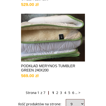
529.00 zł
PODKŁAD MERYNOS TUMBLER
GREEN 240X200
569.00 zł
Strona
1
z
7
1
2
3
4
5
6
...
>
Ilość produktów na strone: