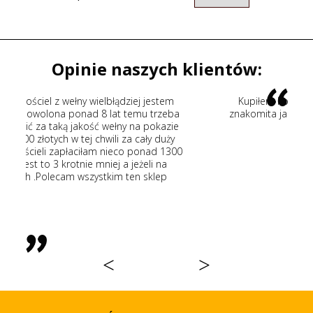
Opinie naszych klientów:
j jestem
Kupiłem kołdrę wełnianą fachowe doradztwo
u trzeba
znakomita jakość wełny szybka wysyłka. Polecam
a pokazie
wszystkim
ały duży
onad 1300
żeli na
 sklep
<
>