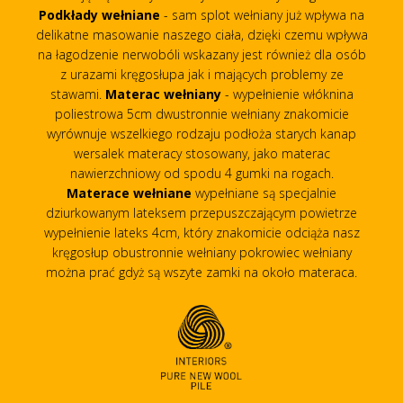
Podkłady wełniane
- sam splot wełniany już wpływa na
delikatne masowanie naszego ciała, dzięki czemu wpływa
na łagodzenie nerwobóli wskazany jest również dla osób
z urazami kręgosłupa jak i mających problemy ze
stawami.
Materac wełniany
- wypełnienie włóknina
poliestrowa 5cm dwustronnie wełniany znakomicie
wyrównuje wszelkiego rodzaju podłoża starych kanap
wersalek materacy stosowany, jako materac
nawierzchniowy od spodu 4 gumki na rogach.
Materace wełniane
wypełniane są specjalnie
dziurkowanym lateksem przepuszczającym powietrze
wypełnienie lateks 4cm, który znakomicie odciąża nasz
kręgosłup obustronnie wełniany pokrowiec wełniany
można prać gdyż są wszyte zamki na około materaca.