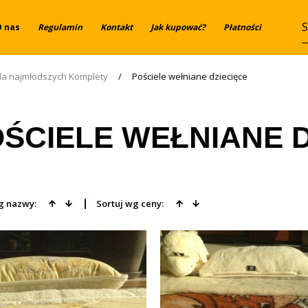
O nas
Regulamin
Kontakt
Jak kupować?
Płatności
la najmłodszych Komplety
/
Pościele wełniane dziecięce
ŚCIELE WEŁNIANE D
g nazwy:
Sortuj wg ceny: