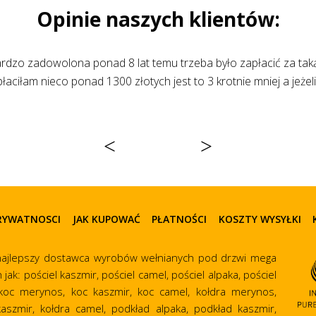
Opinie naszych klientów:
łem kołdrę wełnianą fachowe doradztwo znakomita jakość wełn
<
>
PRYWATNOSCI
JAK KUPOWAĆ
PŁATNOŚCI
KOSZTY WYSYŁKI
ajlepszy dostawca wyrobów wełnianych pod drzwi mega
ak: pościel kaszmir, pościel camel, pościel alpaka, pościel
koc merynos, koc kaszmir, koc camel, kołdra merynos,
kaszmir, kołdra camel, podkład alpaka, podkład kaszmir,