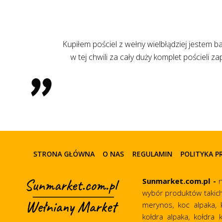
nad 5000 złotych
Kupi
tkim ten sklep
STRONA GŁÓWNA
O NAS
REGULAMIN
POLITYKA 
Sunmarket.com.pl -
n
wybór produktów takich j
merynos, koc alpaka, 
kołdra alpaka, kołdra 