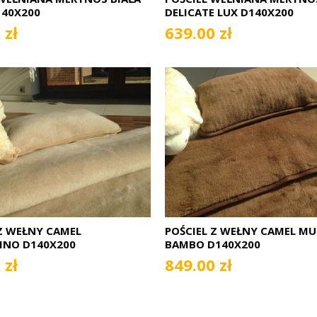
140X200
DELICATE LUX D140X200
 zł
639.00 zł
Z WEŁNY CAMEL
POŚCIEL Z WEŁNY CAMEL M
INO D140X200
BAMBO D140X200
 zł
849.00 zł