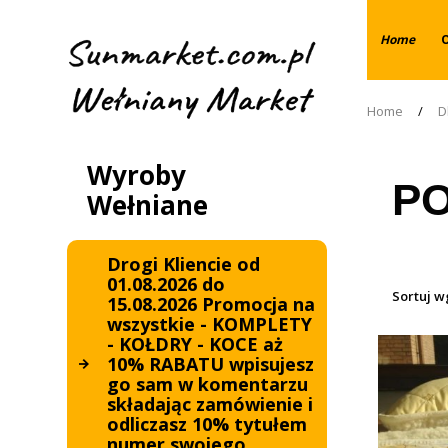
Home
Home
/
D
Wyroby
PO
Wełniane
Drogi Kliencie od
01.08.2026 do
Sortuj w
15.08.2026 Promocja na
wszystkie - KOMPLETY
- KOŁDRY - KOCE aż
10% RABATU wpisujesz
go sam w komentarzu
składając zamówienie i
odliczasz 10% tytułem
numer swojego