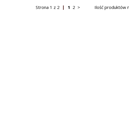
Strona
1
z
2
1
2
>
Ilość produktów 