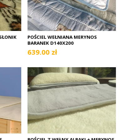
SŁONIK
POŚCIEL WEŁNIANA MERYNOS
BARANEK D140X200
639.00 zł
S
POŚCIEL Z WEŁNY ALPAKI + MERYNOS