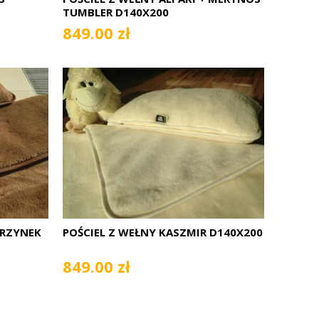
TUMBLER D140X200
849.00 zł
URZYNEK
POŚCIEL Z WEŁNY KASZMIR D140X200
849.00 zł