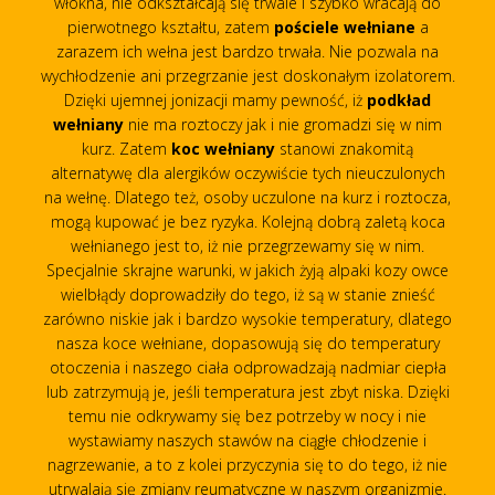
włókna, nie odkształcają się trwale i szybko wracają do
pierwotnego kształtu, zatem
pościele wełniane
a
zarazem ich wełna jest bardzo trwała. Nie pozwala na
wychłodzenie ani przegrzanie jest doskonałym izolatorem.
Dzięki ujemnej jonizacji mamy pewność, iż
podkład
wełniany
nie ma roztoczy jak i nie gromadzi się w nim
kurz. Zatem
koc wełniany
stanowi znakomitą
alternatywę dla alergików oczywiście tych nieuczulonych
na wełnę. Dlatego też, osoby uczulone na kurz i roztocza,
mogą kupować je bez ryzyka. Kolejną dobrą zaletą koca
wełnianego jest to, iż nie przegrzewamy się w nim.
Specjalnie skrajne warunki, w jakich żyją alpaki kozy owce
wielbłądy doprowadziły do tego, iż są w stanie znieść
zarówno niskie jak i bardzo wysokie temperatury, dlatego
nasza koce wełniane, dopasowują się do temperatury
otoczenia i naszego ciała odprowadzają nadmiar ciepła
lub zatrzymują je, jeśli temperatura jest zbyt niska. Dzięki
temu nie odkrywamy się bez potrzeby w nocy i nie
wystawiamy naszych stawów na ciągłe chłodzenie i
nagrzewanie, a to z kolei przyczynia się to do tego, iż nie
utrwalają się zmiany reumatyczne w naszym organizmie.