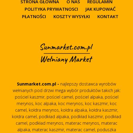
STRONA GŁÓWNA
O NAS
REGULAMIN
POLITYKA PRYWATNOSCI
JAK KUPOWAĆ
PŁATNOŚCI
KOSZTY WYSYŁKI
KONTAKT
Sunmarket.com.pl -
najlepszy dostawca wyrobów
wełnianych pod drzwi mega wybór produktów takich jak:
pościel kaszmir, pościel camel, pościel alpaka, pościel
merynos, koc alpaka, koc merynos, koc kaszmir, koc
camel, kołdra merynos, kołdra alpaka, kołdra kaszmir,
kołdra camel, podkład alpaka, podkład kaszmir, podkład
camel, podkład merynos, materac merynos, materac
alpaka, materac kaszmir, materac camel, poduszka