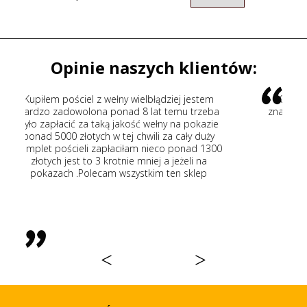
Opinie naszych klientów:
dziej jestem
Kupiłem kołdrę wełnianą fachowe doradzt
 temu trzeba
znakomita jakość wełny szybka wysyłka. Pol
ny na pokazie
wszystkim
 za cały duży
co ponad 1300
 a jeżeli na
 ten sklep
<
>