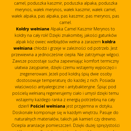
camel, poduszka kaszmir, poduszka alpaka, poduszka
merynos, wałek merynos, wałek kaszmir, wałek camel,
wałek alpaka, pas alpaka, pas kaszmir, pas merynos, pas
camel.
Kołdry wełniane
Alpaka Camel Kaszmir Merynos to
kołdry na cały rok! Dzięki znakomitej, jakości gatunków
alpak kóz owiec wielbłądów wełna a zarazem
kołdra
wełniana
chłodzi i grzeje w zależności od potrzeb. Jest
przewiewna a jednocześnie ciepła. Nie zatrzymuje wilgoci.
Zawsze pozostaje sucha zapewniając komfort termiczny
ułatwia zasypianie, dzięki czemu wstajemy wypoczęci i
zregenerowani. Jeżeli pod kołdrą śpią dwie osoby
dostosowuje temperaturę do każdej z nich. Posiada
właściwości antyalergiczne i antybakteryjne. Śpiąc pod
pościelą wełnianą regenerujemy ciało i umysł dzięki temu
wstajemy każdego ranka z energią potrzebną na cały
dzień!
Pościel wełniana
jest przyjemna w dotyku.
Doskonale komponuje się w każdym wnętrzu. Pasuje do
naturalnych materiałów, takich jak kamień czy drewno.
Ociepla aranżacje pomieszczeń. Dzięki dużej sprężystości