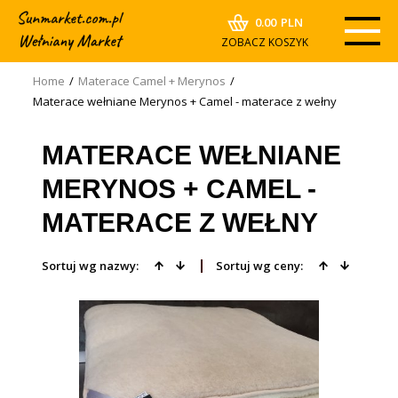
0.00
PLN
ZOBACZ KOSZYK
Home
/
Materace Camel + Merynos
/
Materace wełniane Merynos + Camel - materace z wełny
MATERACE WEŁNIANE
MERYNOS + CAMEL -
MATERACE Z WEŁNY
Sortuj wg nazwy:
Sortuj wg ceny: