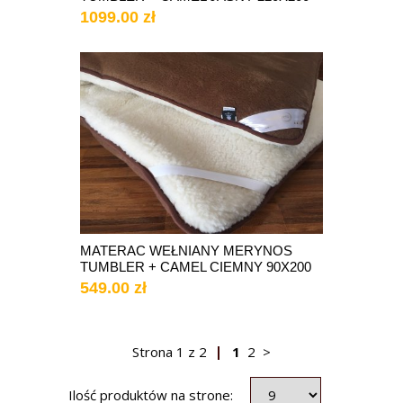
1099.00 zł
MATERAC WEŁNIANY MERYNOS
TUMBLER + CAMEL CIEMNY 90X200
549.00 zł
Strona
1
z
2
1
2
>
Ilość produktów na strone: