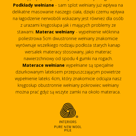
Podkłady wełniane
- sam splot wełniany już wpływa na
delikatne masowanie naszego ciała, dzięki czemu wpływa
na łagodzenie nerwobóli wskazany jest również dla osób
z urazami kręgosłupa jak i mających problemy ze
stawami.
Materac wełniany
- wypełnienie włóknina
poliestrowa 5cm dwustronnie wełniany znakomicie
wyrównuje wszelkiego rodzaju podłoża starych kanap
wersalek materacy stosowany, jako materac
nawierzchniowy od spodu 4 gumki na rogach.
Materace wełniane
wypełniane są specjalnie
dziurkowanym lateksem przepuszczającym powietrze
wypełnienie lateks 4cm, który znakomicie odciąża nasz
kręgosłup obustronnie wełniany pokrowiec wełniany
można prać gdyż są wszyte zamki na około materaca.