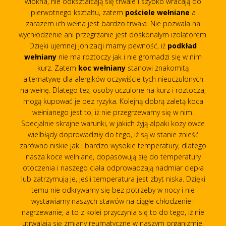
włókna, nie odkształcają się trwale i szybko wracają do
pierwotnego kształtu, zatem
pościele wełniane
a
zarazem ich wełna jest bardzo trwała. Nie pozwala na
wychłodzenie ani przegrzanie jest doskonałym izolatorem.
Dzięki ujemnej jonizacji mamy pewność, iż
podkład
wełniany
nie ma roztoczy jak i nie gromadzi się w nim
kurz. Zatem
koc wełniany
stanowi znakomitą
alternatywę dla alergików oczywiście tych nieuczulonych
na wełnę. Dlatego też, osoby uczulone na kurz i roztocza,
mogą kupować je bez ryzyka. Kolejną dobrą zaletą koca
wełnianego jest to, iż nie przegrzewamy się w nim.
Specjalnie skrajne warunki, w jakich żyją alpaki kozy owce
wielbłądy doprowadziły do tego, iż są w stanie znieść
zarówno niskie jak i bardzo wysokie temperatury, dlatego
nasza koce wełniane, dopasowują się do temperatury
otoczenia i naszego ciała odprowadzają nadmiar ciepła
lub zatrzymują je, jeśli temperatura jest zbyt niska. Dzięki
temu nie odkrywamy się bez potrzeby w nocy i nie
wystawiamy naszych stawów na ciągłe chłodzenie i
nagrzewanie, a to z kolei przyczynia się to do tego, iż nie
utrwalają się zmiany reumatyczne w naszym organizmie.