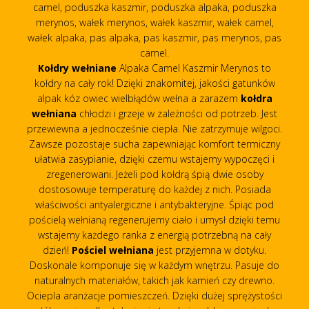
camel, poduszka kaszmir, poduszka alpaka, poduszka
merynos, wałek merynos, wałek kaszmir, wałek camel,
wałek alpaka, pas alpaka, pas kaszmir, pas merynos, pas
camel.
Kołdry wełniane
Alpaka Camel Kaszmir Merynos to
kołdry na cały rok! Dzięki znakomitej, jakości gatunków
alpak kóz owiec wielbłądów wełna a zarazem
kołdra
wełniana
chłodzi i grzeje w zależności od potrzeb. Jest
przewiewna a jednocześnie ciepła. Nie zatrzymuje wilgoci.
Zawsze pozostaje sucha zapewniając komfort termiczny
ułatwia zasypianie, dzięki czemu wstajemy wypoczęci i
zregenerowani. Jeżeli pod kołdrą śpią dwie osoby
dostosowuje temperaturę do każdej z nich. Posiada
właściwości antyalergiczne i antybakteryjne. Śpiąc pod
pościelą wełnianą regenerujemy ciało i umysł dzięki temu
wstajemy każdego ranka z energią potrzebną na cały
dzień!
Pościel wełniana
jest przyjemna w dotyku.
Doskonale komponuje się w każdym wnętrzu. Pasuje do
naturalnych materiałów, takich jak kamień czy drewno.
Ociepla aranżacje pomieszczeń. Dzięki dużej sprężystości