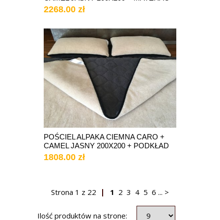
2268.00 zł
POŚCIEL ALPAKA CIEMNA CARO +
CAMEL JASNY 200X200 + PODKŁAD
1808.00 zł
Strona
1
z
22
1
2
3
4
5
6
...
>
Ilość produktów na strone: