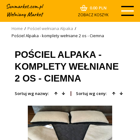
0.00
PLN
ZOBACZ KOSZYK
Home
/
Pościel wełniana Alpaka
/
Pościel Alpaka - komplety wełniane 2 os - Ciemna
POŚCIEL ALPAKA -
KOMPLETY WEŁNIANE
2 OS - CIEMNA
Sortuj wg nazwy:
Sortuj wg ceny: