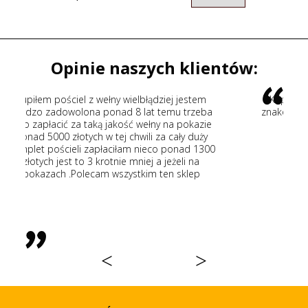
Opinie naszych klientów:
błądziej jestem
Kupiłem kołdrę wełnianą fachowe dorad
at temu trzeba
znakomita jakość wełny szybka wysyłka. P
wełny na pokazie
wszystkim
li za cały duży
ieco ponad 1300
ej a jeżeli na
im ten sklep
<
>