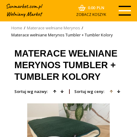
0.00
PLN
ZOBACZ KOSZYK
Home
/
Materace wełniane Merynos
/
Materace wełniane Merynos Tumbler + Tumbler Kolory
MATERACE WEŁNIANE
MERYNOS TUMBLER +
TUMBLER KOLORY
Sortuj wg nazwy:
Sortuj wg ceny: