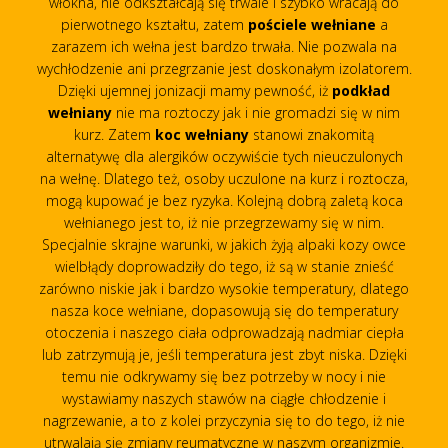
włókna, nie odkształcają się trwale i szybko wracają do
pierwotnego kształtu, zatem
pościele wełniane
a
zarazem ich wełna jest bardzo trwała. Nie pozwala na
wychłodzenie ani przegrzanie jest doskonałym izolatorem.
Dzięki ujemnej jonizacji mamy pewność, iż
podkład
wełniany
nie ma roztoczy jak i nie gromadzi się w nim
kurz. Zatem
koc wełniany
stanowi znakomitą
alternatywę dla alergików oczywiście tych nieuczulonych
na wełnę. Dlatego też, osoby uczulone na kurz i roztocza,
mogą kupować je bez ryzyka. Kolejną dobrą zaletą koca
wełnianego jest to, iż nie przegrzewamy się w nim.
Specjalnie skrajne warunki, w jakich żyją alpaki kozy owce
wielbłądy doprowadziły do tego, iż są w stanie znieść
zarówno niskie jak i bardzo wysokie temperatury, dlatego
nasza koce wełniane, dopasowują się do temperatury
otoczenia i naszego ciała odprowadzają nadmiar ciepła
lub zatrzymują je, jeśli temperatura jest zbyt niska. Dzięki
temu nie odkrywamy się bez potrzeby w nocy i nie
wystawiamy naszych stawów na ciągłe chłodzenie i
nagrzewanie, a to z kolei przyczynia się to do tego, iż nie
utrwalają się zmiany reumatyczne w naszym organizmie.