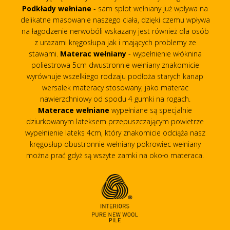
Podkłady wełniane
- sam splot wełniany już wpływa na
delikatne masowanie naszego ciała, dzięki czemu wpływa
na łagodzenie nerwobóli wskazany jest również dla osób
z urazami kręgosłupa jak i mających problemy ze
stawami.
Materac wełniany
- wypełnienie włóknina
poliestrowa 5cm dwustronnie wełniany znakomicie
wyrównuje wszelkiego rodzaju podłoża starych kanap
wersalek materacy stosowany, jako materac
nawierzchniowy od spodu 4 gumki na rogach.
Materace wełniane
wypełniane są specjalnie
dziurkowanym lateksem przepuszczającym powietrze
wypełnienie lateks 4cm, który znakomicie odciąża nasz
kręgosłup obustronnie wełniany pokrowiec wełniany
można prać gdyż są wszyte zamki na około materaca.