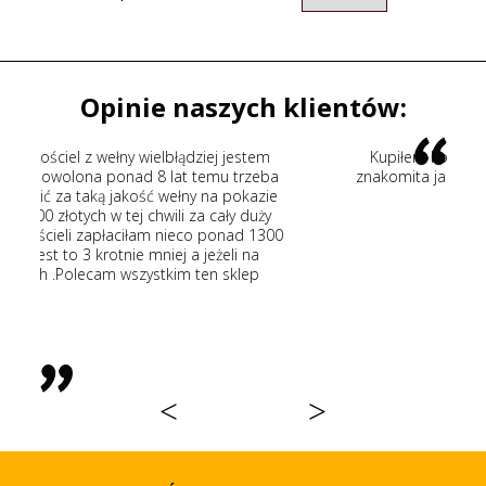
Opinie naszych klientów:
ej jestem
Kupiłem kołdrę wełnianą fachowe doradztwo
mu trzeba
znakomita jakość wełny szybka wysyłka. Polecam
na pokazie
wszystkim
cały duży
ponad 1300
eżeli na
n sklep
<
>