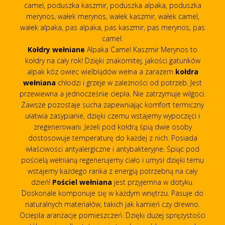
camel, poduszka kaszmir, poduszka alpaka, poduszka
merynos, wałek merynos, wałek kaszmir, wałek camel,
wałek alpaka, pas alpaka, pas kaszmir, pas merynos, pas
camel.
Kołdry wełniane
Alpaka Camel Kaszmir Merynos to
kołdry na cały rok! Dzięki znakomitej, jakości gatunków
alpak kóz owiec wielbłądów wełna a zarazem
kołdra
wełniana
chłodzi i grzeje w zależności od potrzeb. Jest
przewiewna a jednocześnie ciepła. Nie zatrzymuje wilgoci.
Zawsze pozostaje sucha zapewniając komfort termiczny
ułatwia zasypianie, dzięki czemu wstajemy wypoczęci i
zregenerowani. Jeżeli pod kołdrą śpią dwie osoby
dostosowuje temperaturę do każdej z nich. Posiada
właściwości antyalergiczne i antybakteryjne. Śpiąc pod
pościelą wełnianą regenerujemy ciało i umysł dzięki temu
wstajemy każdego ranka z energią potrzebną na cały
dzień!
Pościel wełniana
jest przyjemna w dotyku.
Doskonale komponuje się w każdym wnętrzu. Pasuje do
naturalnych materiałów, takich jak kamień czy drewno.
Ociepla aranżacje pomieszczeń. Dzięki dużej sprężystości