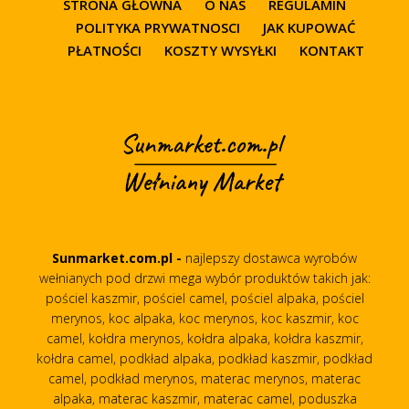
STRONA GŁÓWNA
O NAS
REGULAMIN
POLITYKA PRYWATNOSCI
JAK KUPOWAĆ
PŁATNOŚCI
KOSZTY WYSYŁKI
KONTAKT
Sunmarket.com.pl -
najlepszy dostawca wyrobów
wełnianych pod drzwi mega wybór produktów takich jak:
pościel kaszmir, pościel camel, pościel alpaka, pościel
merynos, koc alpaka, koc merynos, koc kaszmir, koc
camel, kołdra merynos, kołdra alpaka, kołdra kaszmir,
kołdra camel, podkład alpaka, podkład kaszmir, podkład
camel, podkład merynos, materac merynos, materac
alpaka, materac kaszmir, materac camel, poduszka