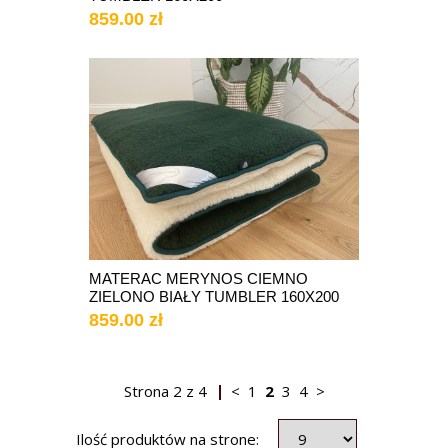
859.00 zł
MATERAC MERYNOS CIEMNO
ZIELONO BIAŁY TUMBLER 160X200
859.00 zł
Strona
2
z
4
<
1
2
3
4
>
Ilość produktów na strone: