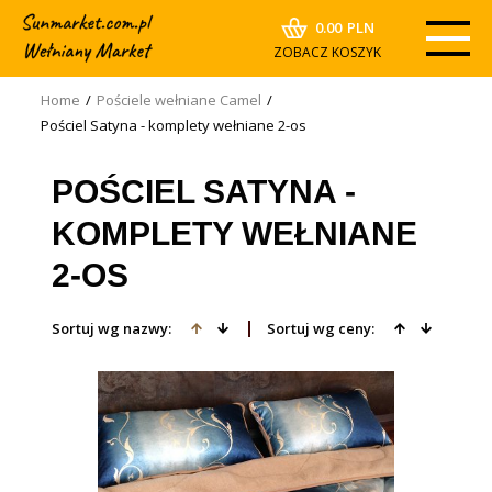
0.00
PLN
ZOBACZ KOSZYK
Home
/
Pościele wełniane Camel
/
Pościel Satyna - komplety wełniane 2-os
POŚCIEL SATYNA -
KOMPLETY WEŁNIANE
2-OS
Sortuj wg nazwy:
Sortuj wg ceny: