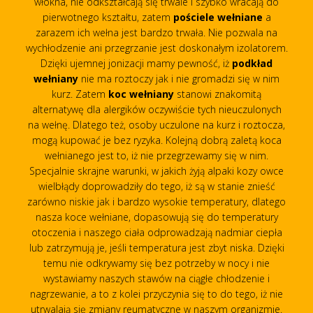
włókna, nie odkształcają się trwale i szybko wracają do
pierwotnego kształtu, zatem
pościele wełniane
a
zarazem ich wełna jest bardzo trwała. Nie pozwala na
wychłodzenie ani przegrzanie jest doskonałym izolatorem.
Dzięki ujemnej jonizacji mamy pewność, iż
podkład
wełniany
nie ma roztoczy jak i nie gromadzi się w nim
kurz. Zatem
koc wełniany
stanowi znakomitą
alternatywę dla alergików oczywiście tych nieuczulonych
na wełnę. Dlatego też, osoby uczulone na kurz i roztocza,
mogą kupować je bez ryzyka. Kolejną dobrą zaletą koca
wełnianego jest to, iż nie przegrzewamy się w nim.
Specjalnie skrajne warunki, w jakich żyją alpaki kozy owce
wielbłądy doprowadziły do tego, iż są w stanie znieść
zarówno niskie jak i bardzo wysokie temperatury, dlatego
nasza koce wełniane, dopasowują się do temperatury
otoczenia i naszego ciała odprowadzają nadmiar ciepła
lub zatrzymują je, jeśli temperatura jest zbyt niska. Dzięki
temu nie odkrywamy się bez potrzeby w nocy i nie
wystawiamy naszych stawów na ciągłe chłodzenie i
nagrzewanie, a to z kolei przyczynia się to do tego, iż nie
utrwalają się zmiany reumatyczne w naszym organizmie.