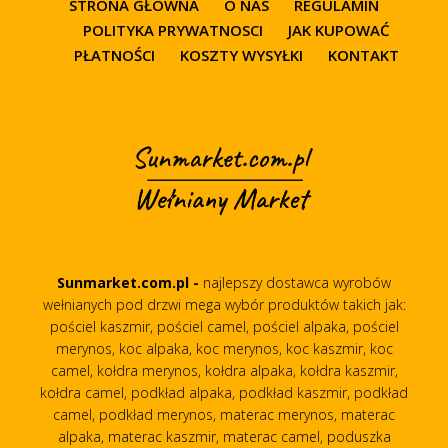
STRONA GŁÓWNA
O NAS
REGULAMIN
POLITYKA PRYWATNOSCI
JAK KUPOWAĆ
PŁATNOŚCI
KOSZTY WYSYŁKI
KONTAKT
Sunmarket.com.pl -
najlepszy dostawca wyrobów
wełnianych pod drzwi mega wybór produktów takich jak:
pościel kaszmir, pościel camel, pościel alpaka, pościel
merynos, koc alpaka, koc merynos, koc kaszmir, koc
camel, kołdra merynos, kołdra alpaka, kołdra kaszmir,
kołdra camel, podkład alpaka, podkład kaszmir, podkład
camel, podkład merynos, materac merynos, materac
alpaka, materac kaszmir, materac camel, poduszka