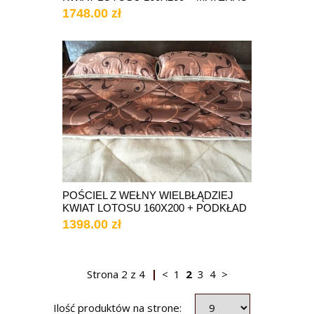
1748.00 zł
POŚCIEL Z WEŁNY WIELBŁĄDZIEJ
KWIAT LOTOSU 160X200 + PODKŁAD
1398.00 zł
Strona
2
z
4
<
1
2
3
4
>
Ilość produktów na strone: