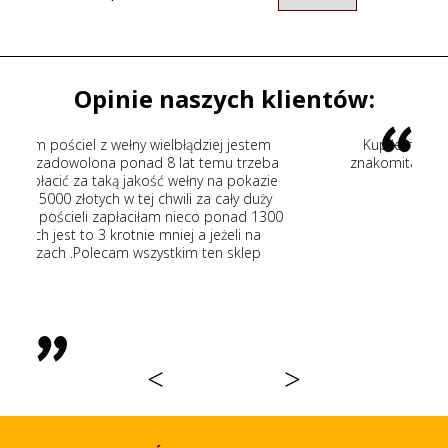
Opinie naszych klientów:
ej jestem
Kupiłem kołdrę wełnianą fachowe doradztwo
mu trzeba
znakomita jakość wełny szybka wysyłka. Polecam
na pokazie
wszystkim
cały duży
ponad 1300
eżeli na
n sklep
<
>