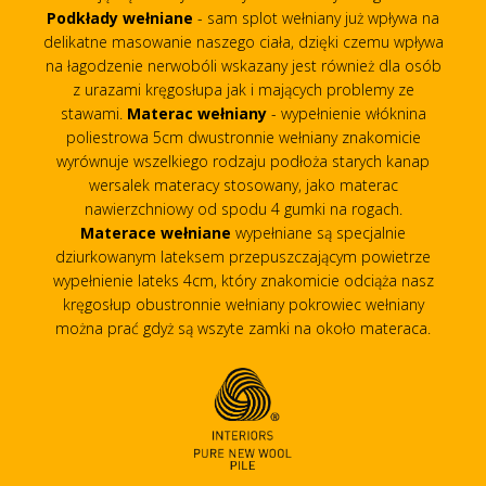
Podkłady wełniane
- sam splot wełniany już wpływa na
delikatne masowanie naszego ciała, dzięki czemu wpływa
na łagodzenie nerwobóli wskazany jest również dla osób
z urazami kręgosłupa jak i mających problemy ze
stawami.
Materac wełniany
- wypełnienie włóknina
poliestrowa 5cm dwustronnie wełniany znakomicie
wyrównuje wszelkiego rodzaju podłoża starych kanap
wersalek materacy stosowany, jako materac
nawierzchniowy od spodu 4 gumki na rogach.
Materace wełniane
wypełniane są specjalnie
dziurkowanym lateksem przepuszczającym powietrze
wypełnienie lateks 4cm, który znakomicie odciąża nasz
kręgosłup obustronnie wełniany pokrowiec wełniany
można prać gdyż są wszyte zamki na około materaca.