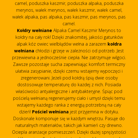
camel, poduszka kaszmir, poduszka alpaka, poduszka
merynos, wałek merynos, wałek kaszmir, wałek camel,
wałek alpaka, pas alpaka, pas kaszmir, pas merynos, pas
camel.
Kołdry wełniane
Alpaka Camel Kaszmir Merynos to
kołdry na cały rok! Dzięki znakomitej, jakości gatunków
alpak kóz owiec wielbłądów wełna a zarazem
kołdra
wełniana
chłodzi i grzeje w zależności od potrzeb. Jest
przewiewna a jednocześnie ciepła. Nie zatrzymuje wilgoci.
Zawsze pozostaje sucha zapewniając komfort termiczny
ułatwia zasypianie, dzięki czemu wstajemy wypoczęci i
zregenerowani. Jeżeli pod kołdrą śpią dwie osoby
dostosowuje temperaturę do każdej z nich. Posiada
właściwości antyalergiczne i antybakteryjne. Śpiąc pod
pościelą wełnianą regenerujemy ciało i umysł dzięki temu
wstajemy każdego ranka z energią potrzebną na cały
dzień!
Pościel wełniana
jest przyjemna w dotyku.
Doskonale komponuje się w każdym wnętrzu. Pasuje do
naturalnych materiałów, takich jak kamień czy drewno.
Ociepla aranżacje pomieszczeń. Dzięki dużej sprężystości